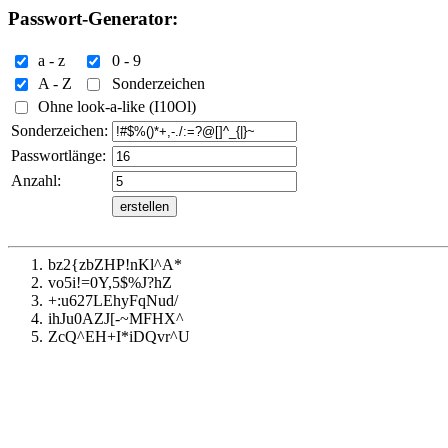
Passwort-Generator:
a - z
0 - 9
A - Z
Sonderzeichen
Ohne look-a-like (I10Ol)
Sonderzeichen:
Passwortlänge:
Anzahl:
1.
bz2{zbZHP!nKl^A*
2.
vo5i!=0Y,5$%J?hZ
3.
+:u627LEhyFqNud/
4.
ihJu0AZJ[-~MFHX^
5.
ZcQ^EH+I*iDQvr^U